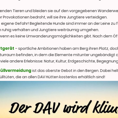
aufenden Tieren und bleiden sie auf den vorgegebenen Wanderw
r Provokationen bedroht, will sie ihre Jungtiere verteidigen.
f eigene Gefahr! Begleitende Hunde sind immer an der Leine zu 
 ruhig verhalten und Jungtiere weiträumig umgehen.
 wenn es keine Umwanderungsmöglichkeiten gibt. Nach dem Öffn
rtgerät
– sportliche Ambitionen haben am Berg ihren Platz, doc
urraum befinden, in dem die Elemente mitunter ungebändigt au
 viele andere Erlebnisse: Natur, Kultur, Erdgeschichte, Begegnu
üllvermeidung
ist das oberste Gebot in den Bergen. Dabei he
ülltüten, die an allen DAV Hütten kostenlos erhältlich sind!