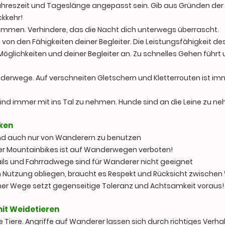
ahreszeit und Tageslänge angepasst sein. Gib aus Gründen der S
ckkehr!
ommen. Verhindere, das die Nacht dich unterwegs überrascht.
h von den Fähigkeiten deiner Begleiter. Die Leistungsfähigkeit 
glichkeiten und deiner Begleiter an. Zu schnelles Gehen führt u
nderwege. Auf verschneiten Gletschern und Kletterrouten ist imm
e sind immer mit ins Tal zu nehmen. Hunde sind an die Leine zu n
ken
nd auch nur von Wanderern zu benutzen
der Mountainbikes ist auf Wanderwegen verboten!
ils und Fahrradwege sind für Wanderer nicht geeignet
 Nutzung obliegen, braucht es Respekt und Rücksicht zwischen
mer Wege setzt gegenseitige Toleranz und Achtsamkeit voraus!
mit Weidetieren
e Tiere. Angriffe auf Wanderer lassen sich durch richtiges Verh