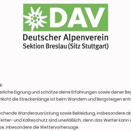
reslauer Hütte
Ausbildung
Touren, Klettern
Termi
:
erliche Eignung und schätze deine Erfahrungen sowie deiner Begl
. Nicht die Streckenlänge ist beim Wandern und Bergsteigen ent
rechende Wanderausrüstung sowie Bekleidung, insbesondere ab
Wetter- und Kälteschutz sind unerläßlich, denn das Wetter kann
sse, inbesondere die Wettervorhersage