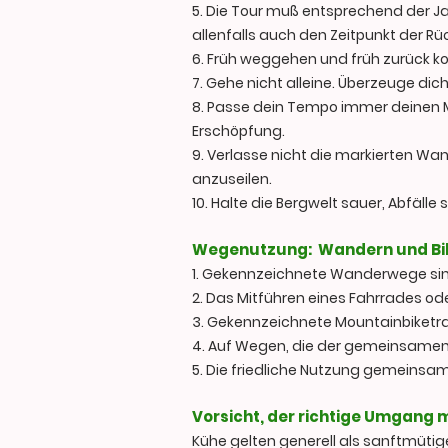
5. Die Tour muß entsprechend der J
allenfalls auch den Zeitpunkt der Rü
6. Früh weggehen und früh zurück k
7. Gehe nicht alleine. Überzeuge dic
8. Passe dein Tempo immer deinen Mö
Erschöpfung.
9. Verlasse nicht die markierten Wa
anzuseilen.
10. Halte die Bergwelt sauer, Abfäll
Wegenutzung: Wandern und Bi
1. Gekennzeichnete Wanderwege si
2. Das Mitführen eines Fahrrades o
3. Gekennzeichnete Mountainbiketra
4. Auf Wegen, die der gemeinsamen
5. Die friedliche Nutzung gemeinsa
Vorsicht, der richtige Umgang 
Kühe gelten generell als sanftmütig