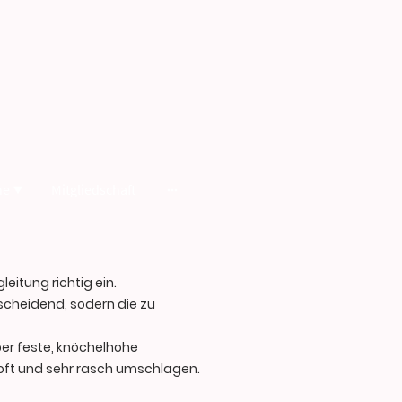
ne
Mitgliedschaft
eitung richtig ein.
scheidend, sodern die zu
er feste, knöchelhohe
 oft und sehr rasch umschlagen.