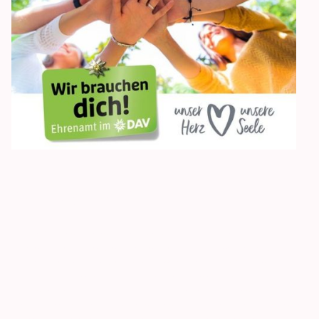
Wer sind wir?
Unser Vorstandsteam besteht aus 11 Personen
unterschiedlicher beruflicher Herkunft. Zusätzlich gibt es
Positionen, die für bestimmte Tätigkeiten vom Vorstand
eingesetzt werden, wie z.B. den Wegewart oder
Klimaschutzkoordinator. Die Mitglieder im Vorstand sind oft
schon seit Jahren im Ehrenamt tätig. Um den Blick möglichst